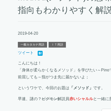
指向もわかりやすく解
2019-04-20
一般カタカナ用語
ＩＴ用語
ツイート
こんにちは！
「身体が柔らかくなるメソッド」を学びたい～Pino
前屈しても～指がつま先に届かないよ；
というワケで、今回のお題は
「メソッド」
です。
早速、謎の？
ピグモン
解説員
赤いシャルル
と一緒に