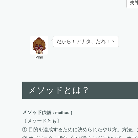
失
だから！アナタ、だれ！？
Pino
メソッドとは？
メソッド
(英語：method )
〔メソードとも〕
① 目的を達成するために決められたやり方。方法。