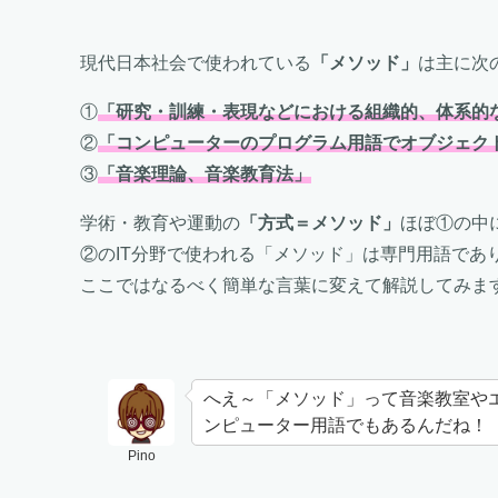
現代日本社会で使われている
「メソッド」
は主に次
①
「研究・訓練・表現などにおける組織的、体系的
②
「コンピューターのプログラム用語でオブジェク
③
「音楽理論、音楽教育法」
学術・教育や運動の
「方式＝メソッド」
ほぼ①の中
②のIT分野で使われる「メソッド」は専門用語であ
ここではなるべく簡単な言葉に変えて解説してみま
へえ～「メソッド」って音楽教室やエ
ンピューター用語でもあるんだね！
Pino