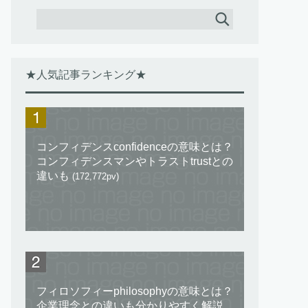
★人気記事ランキング★
コンフィデンスconfidenceの意味とは？
コンフィデンスマンやトラストtrustとの
違いも
(172,772pv)
フィロソフィーphilosophyの意味とは？
企業理念との違いも分かりやすく解説