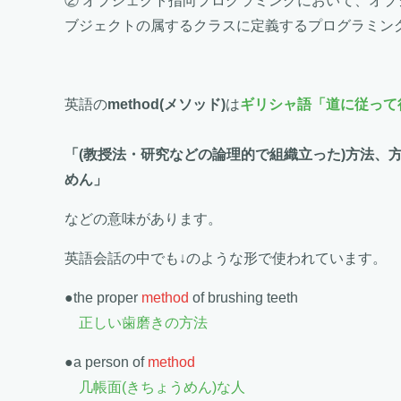
② オブジェクト指向プログラミングにおいて、オ
ブジェクトの属するクラスに定義するプログラミング
英語の
method(メソッド)
は
ギリシャ語「道に従って
「(教授法・研究などの論理的で組織立った)方法、
めん」
などの意味があります。
英語会話の中でも↓のような形で使われています。
●the proper
method
of brushing teeth
正しい歯磨きの方法
●a person of
method
几帳面(きちょうめん)な人