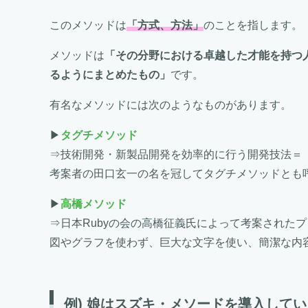
このメソッドは
「方式、方法」
のことを指します。
メソッドは
「その分野における卓越した才能を持つ
るようにまとめたもの」
です。
有名なメソッドには次のようなものがあります。
▶
タグチメソッド
⇒技術開発・新製品開発を効率的に行う開発技法＝
考案者の田口玄一の名を冠してタグチメソッドとも
▶
高橋メソッド
⇒日本Rubyの会の高橋征義氏によって考案された
図やグラフを使わず、巨大な文字を使い、簡潔な内
例) 娘はスズキ・メソードを導入して