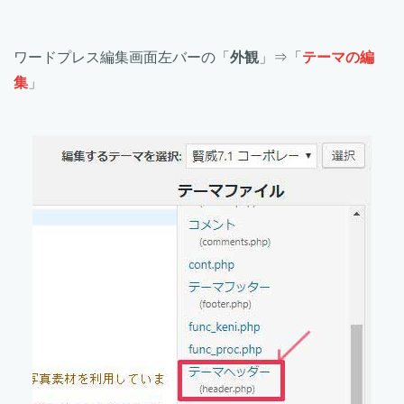
ワードプレス編集画面左バーの「
外観
」⇒「
テーマの編
集
」