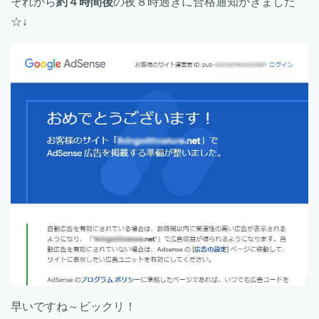
それから
約４時間後
の夜８時過ぎに合格通知がきました
☆↓
早いですね～ビックリ！