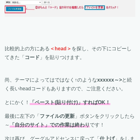
比較的上の方にある
＜head＞
を探し、その下にコピーし
てきた「
コード
」を貼りつけます。
尚、テーマによっては
ではなく↑のような
xxxxxx～>
と続
く長いheadコードもありますので、ご注意ください。
とにかく！
「ペースト(貼り付け)」すればOK！
最後に左下の「
ファイルの更新
」ボタンをクリックしたら
～
「自分のサイト」での作業は終わり
です！
次は再び、グーグルアドセンスに戻って「
仕上げ
」をしま