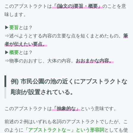
このアブストラクトは
「(論文の)要旨・概要」
のことを意
味します。
▶
要旨
とは？
⇒述べようとする内容の主要な点を短くまとめたもの。
筆
者が伝えたい要点。
▶
概要
とは？
⇒物事のおおすじ、大体の内容。
おおまかな内容。
例) 市民公園の池の近くにアブストラクトな
彫刻が設置されている。
このアブストラクトは
「抽象的な」
という意味です。
前述の２例はいずれも名詞のアブストラクトでしたが、こ
のように
「アブストラクトな～」という形容詞
としても使