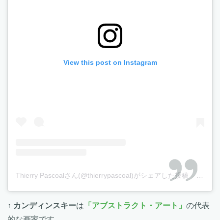
View this post on Instagram
Thierry Pascoalさん(@thierrypascoal)がシェアした投稿
–
2019
↑ カンディンスキー
は
「アブストラクト・アート」
の代表
的な画家です。