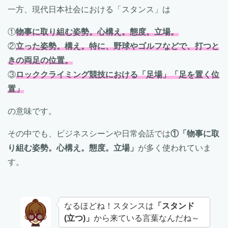
一方、現代日本社会における「スタンス」は
①
物事に取り組む姿勢。心構え。態度。立場。
②
立った姿勢。構え。特に、野球やゴルフなどで、打つと
きの両足の位置。
③
ロッククライミング競技における「足場」「足を置く位
置」
の意味です。
その中でも、ビジネスシーンや日常会話では
①「物事に取
り組む姿勢。心構え。態度。立場」
が多く使われていま
す。
なるほどね！スタンスは
「スタンド
(立つ)」
から来ている言葉なんだね～