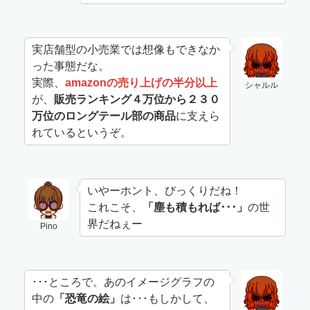
実店舗型の小売業では想像もできなか
った事態だな。
実際、
amazonの売り上げの半分以上
シャルル
が、
販売ランキング４万位から２３０
万位のロングテール部の商品
に支えら
れているというぞ。
いやーホント、びっくりだね！
これこそ、
「塵も積もれば･･･」
の世
界だねぇー
Pino
･･･ところで。あのイメージグラフの
中の
「恐竜の絵」
は･･･もしかして、