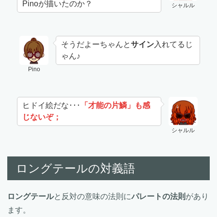
Pinoが描いたのか？
シャルル
そうだよーちゃんと
サイン
入れてるじ
ゃん♪
Pino
ヒドイ絵だな･･･
「才能の片鱗」も感
じないぞ；
シャルル
ロングテールの対義語
ロングテール
と反対の意味の法則に
パレートの法則
があり
ます。