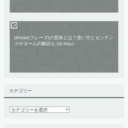
phrase(フレーズ)の意味とは？使い方とセンテン
スやタームの解説も
(58,304pv)
カテゴリー
カ
テ
ゴ
リ