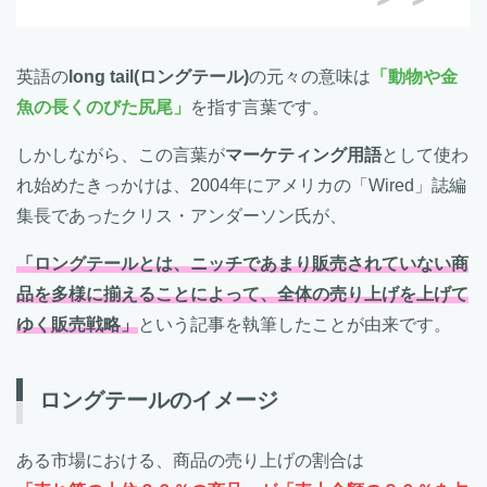
英語の
long tail(ロングテール)
の元々の意味は
「動物や金
魚の長くのびた尻尾」
を指す言葉です。
しかしながら、この言葉が
マーケティング用語
として使わ
れ始めたきっかけは、2004年にアメリカの「Wired」誌編
集長であったクリス・アンダーソン氏が、
「ロングテールとは、ニッチであまり販売されていない商
品を多様に揃えることによって、全体の売り上げを上げて
ゆく販売戦略」
という記事を執筆したことが由来です。
ロングテールのイメージ
ある市場における、商品の売り上げの割合は