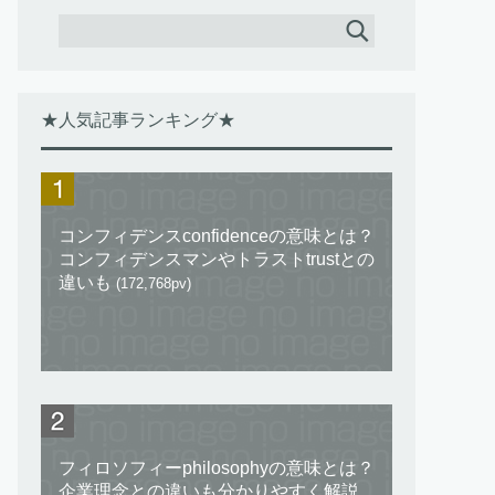
★人気記事ランキング★
コンフィデンスconfidenceの意味とは？
コンフィデンスマンやトラストtrustとの
違いも
(172,768pv)
フィロソフィーphilosophyの意味とは？
企業理念との違いも分かりやすく解説