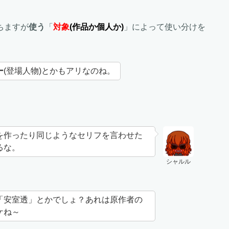
ちますが
使う
「
対象
(作品か個人か)
」によって使い分けを
ー
(登場人物)とかもアリなのね。
を作ったり同じようなセリフを言わせた
るな。
シャルル
「安室透」とかでしょ？あれは原作者の
ケね～