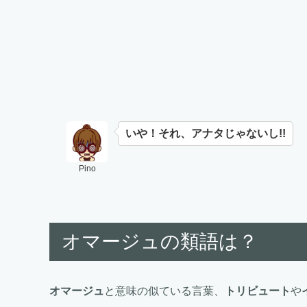
いや！それ、アナタじゃないし!!
Pino
オマージュの類語は？
オマージュ
と意味の似ている言葉、
トリビュート
や