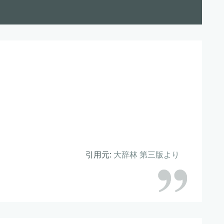
引用元:
大辞林 第三版より