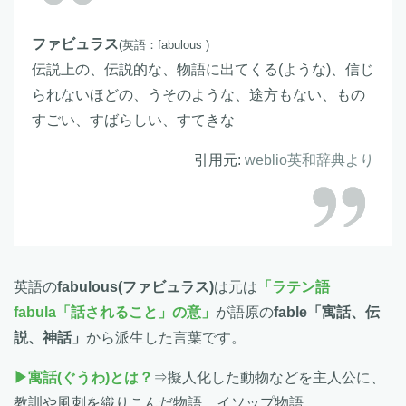
ファビュラス
(英語：fabulous )
伝説上の、伝説的な、物語に出てくる(ような)、信じ
られないほどの、うそのような、途方もない、もの
すごい、すばらしい、すてきな
引用元:
weblio英和辞典より
英語の
fabulous(ファビュラス)
は元は
「ラテン語
fabula「話されること」の意」
が語原の
fable「寓話、伝
説、神話」
から派生した言葉です。
▶寓話(ぐうわ)とは？
⇒擬人化した動物などを主人公に、
教訓や風刺を織りこんだ物語。イソップ物語。