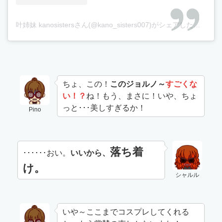
叶姉妹 kanosistersさん(@kano_sisters007)がシェアした投稿
–
2
ちょ、この！
このジョルノ～
すごくな
い！？
ね！もう、まさに！いや、ちょ
っと･･･美しすぎるか！
Pino
落ち着
･･････おい。
いいから、
け。
シャルル
いや～ここまでコスプレしてくれる