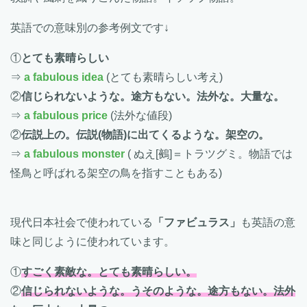
英語での意味別の参考例文です↓
①
とても素晴らしい
⇒
a fabulous idea
(とても素晴らしい考え)
②
信じられないような。途方もない。法外な。大量な。
⇒
a fabulous price
(法外な値段)
②
伝説上の。伝説(物語)に出てくるような。架空の。
⇒
a fabulous monster
( ぬえ[鵺]＝トラツグミ。物語では
怪鳥と呼ばれる架空の鳥を指すこともある)
現代日本社会で使われている
「ファビュラス」
も英語の意
味と同じように使われています。
①
すごく素敵な。とても素晴らしい。
②
信じられないような。うそのような。途方もない。法外