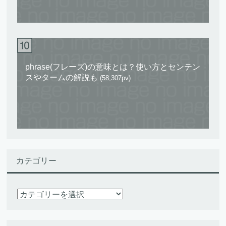
phrase(フレーズ)の意味とは？使い方とセンテン
スやタームの解説も
(58,307pv)
カテゴリー
カ
テ
ゴ
リ