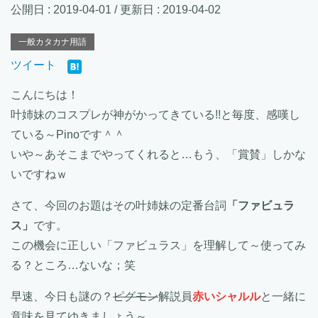
公開日 :
2019-04-01
/ 更新日 :
2019-04-02
一般カタカナ用語
ツイート
こんにちは！
叶姉妹のコスプレが神がかってきている!!と毎度、感嘆し
ている～Pinoです＾＾
いや～あそこまでやってくれると…もう、「賞賛」しかな
いですねｗ
さて、今回のお題はその叶姉妹の定番台詞
「ファビュラ
ス」
です。
この機会に正しい「ファビュラス」を理解して～使ってみ
る？ところ…ないな；笑
早速、今日も謎の？
ピグモン
解説員
赤いシャルル
と一緒に
意味を見てゆきましょう～