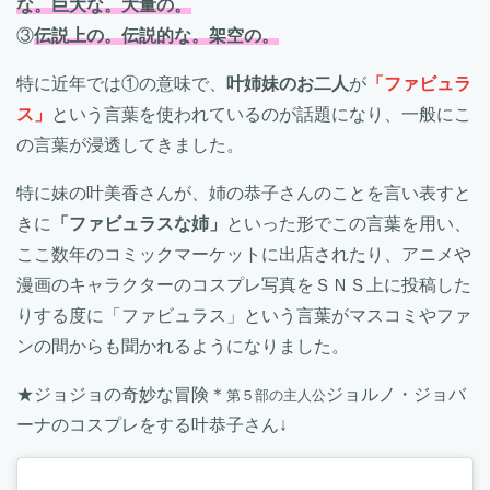
な。巨大な。大量の。
③
伝説上の。伝説的な。架空の。
特に近年では①の意味で、
叶姉妹のお二人
が
「ファビュラ
ス」
という言葉を使われているのが話題になり、一般にこ
の言葉が浸透してきました。
特に妹の叶美香さんが、姉の恭子さんのことを言い表すと
きに
「ファビュラスな姉」
といった形でこの言葉を用い、
ここ数年のコミックマーケットに出店されたり、アニメや
漫画のキャラクターのコスプレ写真をＳＮＳ上に投稿した
りする度に「ファビュラス」という言葉がマスコミやファ
ンの間からも聞かれるようになりました。
★ジョジョの奇妙な冒険＊
ジョルノ・ジョバ
第５部の主人公
ーナのコスプレをする叶恭子さん↓