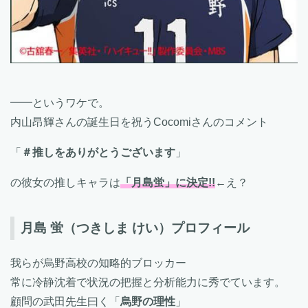
━━というワケで。
内山昂輝さんの誕生日を祝うCocomiさんのコメント
「
＃推しをありがとうございます
」
の彼女の推しキャラは
「月島蛍」に決定!!
←え？
月島 蛍（つきしま けい）プロフィール
我らが烏野高校の知略的ブロッカー
常に冷静沈着で状況の把握と分析能力に秀でています。
顧問の武田先生曰く「
烏野の理性
」