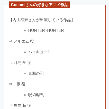
Cocomiさんの好きなアニメ作品
【内山昂輝さんが出演している作品】
HUNTER×HUNTER
⇒ メルエム 役
ハイキュー!!
⇒ 月島 蛍 役
鬼滅の刃
⇒ 累 役
呪術廻戦
⇒ 狗巻 棘 役