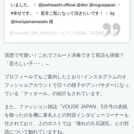
いました。 ・ @joehisaishi.official @dior @voguejapan ・
#幸せです。 ・ 是非ご覧になって頂きたいです！ ・ by
@moriyamamasato 様
@
cocomi_553_official
がシェアした投稿 –
2020年 7月月21日午後9時20分PDT
清楚で可愛い！これでフルート演奏できて英語も堪能？
「恐ろしい子･･･」←
プロフィールでもご案内したとおり↑インスタグラムのオ
フィシャルアカウントで日々の様子やアンバサダーになっ
ている「ディオール」の紹介もされています。
また、ファッション雑誌「VOUGE JAPAN」5月号の表紙
を飾ったのを機に著名人との対談インタビューコーナーも
任されており、上のポストでは「憧れの久石譲氏」との対
談について触れていますね。