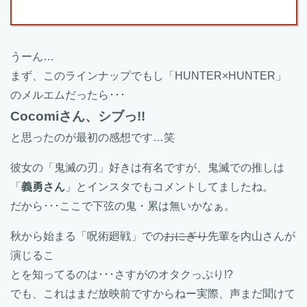
うーん…
まず、このラインナップでもし「HUNTER×HUNTER」
のメルエムだったら･･･
Cocomiさん、シブっ!!
と思ったのが最初の感想です…笑
彼女の「鬼滅の刃」好きは有名ですが、鬼滅での推しは
「
義勇さん
」とインスタでもコメントしてましたね。
だから･･･ここで下弦の鬼・累は無いかなぁ。
秋から始まる「呪術廻戦」での
おにぎり
先輩を内山さんが
演じるこ
とを知ってるのは･･･さすがのオタクっぷり!?
でも、これはまだ放映前ですからねー実際、声まだ聞けて