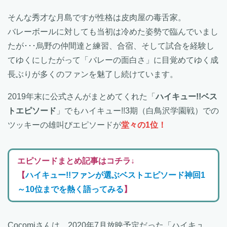
そんな秀才な月島ですが性格は皮肉屋の毒舌家。
バレーボールに対しても当初は冷めた姿勢で臨んでいまし
たが･･･烏野の仲間達と練習、合宿、そして試合を経験し
てゆくにしたがって「バレーの面白さ」に目覚めてゆく成
長ぶりが多くのファンを魅了し続けています。
2019年末に公式さんがまとめてくれた「
ハイキュー!!ベス
トエピソード
」でもハイキュー!!3期（白鳥沢学園戦）での
ツッキーの雄叫びエピソードが
堂々の1位！
エピソードまとめ記事はコチラ↓
【
ハイキュー!!ファンが選ぶベストエピソード神回1
～10位までを熱く語ってみる
】
Cocomiさんは、2020年7月放映予定だった「ハイキュ