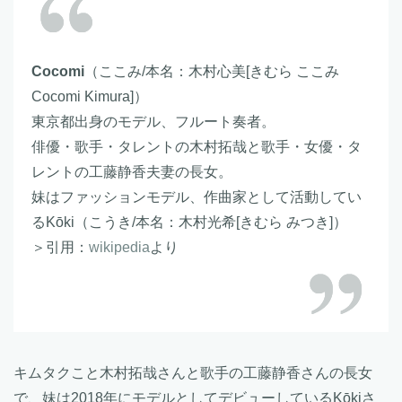
Cocomi
（ここみ/本名：木村心美[きむら ここみ
Cocomi Kimura]）
東京都出身のモデル、フルート奏者。
俳優・歌手・タレントの木村拓哉と歌手・女優・タ
レントの工藤静香夫妻の長女。
妹はファッションモデル、作曲家として活動してい
るKōki（こうき/本名：木村光希[きむら みつき]）
＞引用：
wikipedia
より
キムタクこと木村拓哉さんと歌手の工藤静香さんの長女
で、妹は2018年にモデルとしてデビューしているKōkiさ