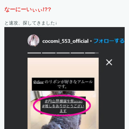
なーにーいぃぃ!??
と速攻、探してきました↓