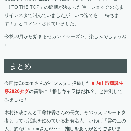
ー!!TO THE TOP」の延期が決まった時、ショックのあま
りインスタで叫んでいましたが「いつ迄でも･･･待ちま
す！」とコメントされていました。
今秋10月から始まるセカンドシーズン、楽しみでしょうね
♪
まとめ
今回はCocomiさんがインスタに投稿した
＃内山昂輝誕生
祭2020タグ
の衝撃に「
推しキャラはだれ？
」と推測して
みました！
木村拓哉さんと工藤静香さんの長女、そのうえフルート奏
者としても活動を始めている超有名人、いわば「雲の上の
人」的なCocomiさんが･･･「
推しをありがとうございま