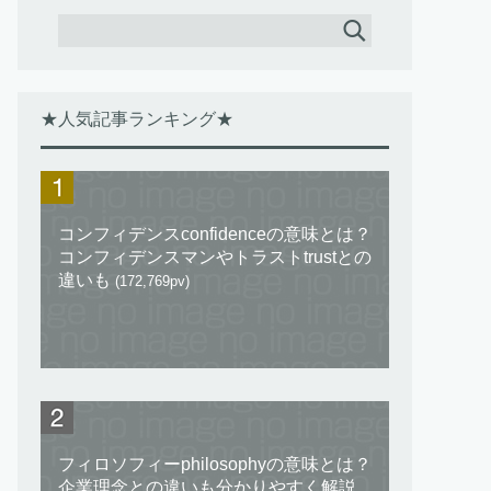
★人気記事ランキング★
コンフィデンスconfidenceの意味とは？
コンフィデンスマンやトラストtrustとの
違いも
(172,769pv)
フィロソフィーphilosophyの意味とは？
企業理念との違いも分かりやすく解説