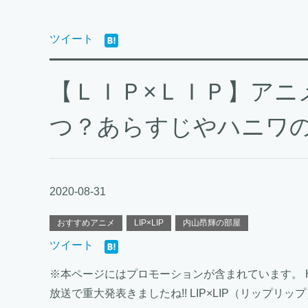
ツイート
【ＬＩＰ×ＬＩＰ】アニ
つ？あらすじやハニワ
2020-08-31
おすすめアニメ
LIP×LIP
内山昂輝の部屋
ツイート
※本ページにはプロモーションが含まれています。 Ho
放送で重大発表きましたね!! LIP×LIP（リップ